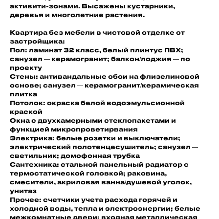
активити-зонами. Высажены кустарники,
деревья и многолетние растения.
Квартира без мебели в чистовой отделке от
застройщика:
Пол: ламинат 32 класс, белый плинтус ПВХ;
санузел — керамогранит; балкон/лоджия — по
проекту
Стены: антивандальные обои на флизелиновой
основе; санузел — керамогранит/керамическая
плитка
Потолок: окраска белой водоэмульсионной
краской
Окна с двухкамерными стеклопакетами и
функцией микропроветирвания
Электрика: белые розетки и выключатели;
электрический полотенцесушитель; санузел —
светильник; домофонная трубка
Сантехника: стальной панельный радиатор с
термостатической головкой; раковина,
смесители, акриловая ванна/душевой уголок,
унитаз
Прочее: счетчики учета расхода горячей и
холодной воды, тепла и электроэнергии; белые
межкомнатные двери; входная металлическая