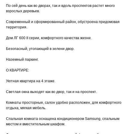
По сей день как во дворах, так и вдоль проспектов растет много
взрослых деревьев.
Современный и сформированный район, oбуcтроeнa пpидомовaя
тeрритория.
Дом ЛГ 600 II серии, комфортного качества жизни.
Безопасный, утопающий в зелени двор.
Наземный паркинг.
О КВАРТИРЕ:
Уютная квартира на 4 этаже.
Светлая окна выходят как во двор, так и на проспект.
Комнаты просторные, салон удобно расположен, для комфортного
отдыха, мягкая мебель.
Спальная комната оснащена кондиционером Samsung, спальным
местом и вместительным шкафом.