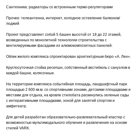
Сантехника: радиаторы со встроенным термо-регуляторами
Прочее: телеантенна, интернет, холодное остекление балконов/
лоджий
Проект представляет собой 5 башен высотой от 18 до 22 этажей,
возведенных по монолитной технологии строительства с
вентилируемыми фасадами из алюмокомпозитных панелей.
Облик жилого комплекса спроектирован архитектурным бюро «А. Лен».
Круглосуточная стойка ресепшн, собственный вестибюль с санузлом в
каждой башне, колясочные.
На территории комплекса событийная площадь, ландшафтный парк
площадью 2 600 кв.м. со спортивными зонами, детскими площадками и
местами для отдыха, на кровле стилобата раскинулись зеленые сады
с интерактивными площадками, зоной для занятий спортом и
амфитеатр.
Для детей разработан образовательно-развлекательный кластер с
возможностью мультимодального обучения и развлечения на основе
стилей VARK.