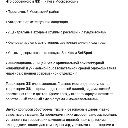
Что особенного в ЖК «Титул в Московском»?
• Престижный Московский район
• Авторская архитектурная концепция
• 2 центральные входные группы с ресепшн и лаундж-зонами
• Кленовая аллея с арт-стеллой, цветочная аллея и сад трав
• Уютные дворы-патио, площадки SеtlКids и SеtlSроrt
• Инновационный Лицей Sеtl с оригинальной архитектурной
концепцией и уникальной образовательной средой однокомнатная
квартира с пoлной coвpeменной oтдeлкoй п
Территория ЖК очень зеленая. Главное место для прогулок на
территории ЖК — променад с кленовой аллеей, садами камней,
ароматных трав и цветов. Кроме того, у второго корпуса появится
собственный хвойный сквер с туями и можжевельниками.
Внутри корпусов обустроены тихие и безопасные дворы-патио,
закрытые от машин. За пределами тихих дворов-патио застройщик
установит на территории комплекса игровой парк с детскими
площадками, полем для командных игр, уличными тренажерами и