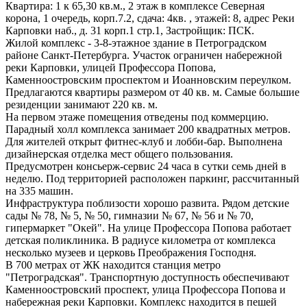
Квартира: 1 к 65,30 кв.м., 2 этаж в комплексе Северная
корона, 1 очередь, корп.7.2, сдача: 4кв. , этажей: 8, адрес Реки
Карповки наб., д. 31 корп.1 стр.1, Застройщик: ПСК.
Жилой комплекс - 3-8-этажное здание в Петроградском
районе Санкт-Петербурга. Участок ограничен набережной
реки Карповки, улицей Профессора Попова,
Каменноостровским проспектом и Иоанновским переулком.
Предлагаются квартиры размером от 40 кв. м. Самые большие
резиденции занимают 220 кв. м.
На первом этаже помещения отведены под коммерцию.
Парадный холл комплекса занимает 200 квадратных метров.
Для жителей открыт фитнес-клуб и лобби-бар. Выполнена
дизайнерская отделка мест общего пользования.
Предусмотрен консьерж-сервис 24 часа в сутки семь дней в
неделю. Под территорией расположен паркинг, рассчитанный
на 335 машин.
Инфраструктура поблизости хорошо развита. Рядом детские
сады № 78, № 5, № 50, гимназии № 67, № 56 и № 70,
гипермаркет "Окей". На улице Профессора Попова работает
детская поликлиника. В радиусе километра от комплекса
несколько музеев и церковь Преображения Господня.
В 700 метрах от ЖК находится станция метро
"Петроградская". Транспортную доступность обеспечивают
Каменноостровский проспект, улица Профессора Попова и
набережная реки Карповки. Комплекс находится в пешей