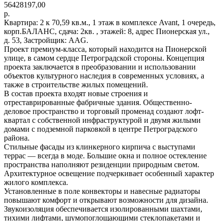
56428197,00
р.
Квартира: 2 к 70,59 кв.м., 1 этаж в комплексе Avant, 1 очередь,
корп.БАЛАНС, сдача: 2кв. , этажей: 8, адрес Пионерская ул.,
д. 53, Застройщик: AAG.
Проект премиум-класса, который находится на Пионерской
улице, в самом сердце Петроградской стороны. Концепция
проекта заключается в преобразовании и использовании
объектов культурного наследия в современных условиях, а
также в строительстве жилых помещений.
В состав проекта входят новые строения и
отреставрированные фабричные здания. Общественно-
деловое пространство и торговый променад создают лофт-
квартал с собственной инфраструктурой и двумя жилыми
домами с подземной парковкой в центре Петроградского
района.
Стильные фасады из клинкерного кирпича с выступами
террас — всегда в моде. Большие окна и полное остекление
пространства наполняют резиденции природным светом.
Архитектурное освещение подчеркивает особенный характер
жилого комплекса.
Установленные в поле конвекторы и навесные радиаторы
повышают комфорт и открывают возможности для дизайна.
Звукоизоляция обеспечивается изолированными шахтами,
тихими лифтами, шумопоглощающими стеклопакетами и