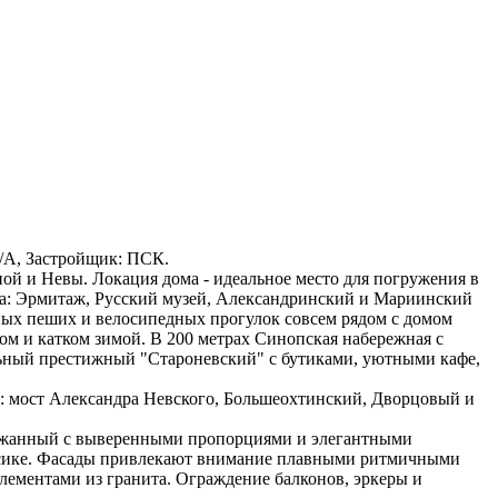
33/А, Застройщик: ПСК.
ой и Невы. Локация дома - идеальное место для погружения в
да: Эрмитаж, Русский музей, Александринский и Мариинский
вных пеших и велосипедных прогулок совсем рядом с домом
м и катком зимой. В 200 метрах Синопская набережная с
льный престижный "Староневский" с бутиками, уютными кафе,
: мост Александра Невского, Большеохтинский, Дворцовый и
держанный с выверенными пропорциями и элегантными
ассике. Фасады привлекают внимание плавными ритмичными
лементами из гранита. Ограждение балконов, эркеры и