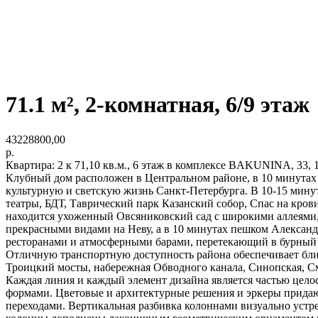
71.1 м², 2-комнатная, 6/9 этаж
43228800,00
р.
Квартира: 2 к 71,10 кв.м., 6 этаж в комплексе BAKUNINA, 33, 1 о
Клубный дом расположен в Центральном районе, в 10 минутах 
культурную и светскую жизнь Санкт-Петербурга. В 10-15 мин
театры, БДТ, Таврический парк Казанский собор, Спас на кро
находится ухоженный Овсяниковский сад с широкими аллеями,
прекрасными видами на Неву, а в 10 минутах пешком Александ
ресторанами и атмосферными барами, перетекающий в бурный
Отличную транспортную доступность района обеспечивает бли
Троицкий мосты, набережная Обводного канала, Синопская, С
Каждая линия и каждый элемент дизайна является частью це
формами. Цветовые и архитектурные решения и эркеры прида
переходами. Вертикальная разбивка колоннами визуально устр