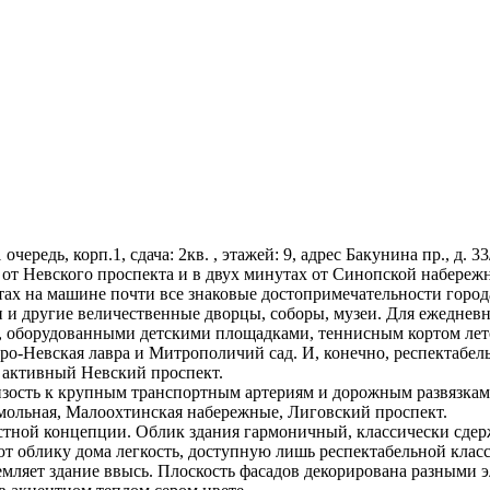
чередь, корп.1, сдача: 2кв. , этажей: 9, адрес Бакунина пр., д. 
от Невского проспекта и в двух минутах от Синопской набережн
утах на машине почти все знаковые достопримечательности горо
ви и другие величественные дворцы, соборы, музеи. Для ежедне
 оборудованными детскими площадками, теннисным кортом лето
ро-Невская лавра и Митрополичий сад. И, конечно, респектабе
 активный Невский проспект.
зость к крупным транспортным артериям и дорожным развязкам
мольная, Малоохтинская набережные, Лиговский проспект.
лостной концепции. Облик здания гармоничный, классически с
ют облику дома легкость, доступную лишь респектабельной кл
емляет здание ввысь. Плоскость фасадов декорирована разными э