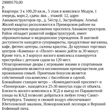
29889170,00
р.
Квартира: 3 к 100,20 кв.м., 5 этаж в комплексе Модум, 1
очередь, корп.2, сдача: 4кв. , этажей: 12, адрес
Авиаконструкторов пр., д. 54/стр.1, Застройщик: Arsenal.
Жилой квартал расположится в Приморском районе на
проектируемом продолжении проспекта Авиаконструкторов.
Район обладает развитой инфраструктурой, имеет
образовательные и медицинские учреждения. В шаговой
доступности находятся супермаркеты, продуктовые магазины,
кафе, фитнес-центры, салоны красоты. До крупных торговых
центров «Каменка» и «Пилот» можно дойти за 30 минут.
Кроме того, в 3 корпусе жилого комплекса планируется
пристройка с детским садом на 120 мест.
Облагороженные дворы с игровыми зонами и спортивным
оборудованием являются несомненным преимуществом для
проживания семьей. Приятным бонусом является
собственный спа-комплекс с бассейном и сауной.
Ближайшие станции метро – «Комендантский проспект» и
«Пионерская», находятся в 25-30 минутах езды от объекта.
Близость жилого комплекса к ЗСД и выезд по Парашютной
улицы на КАД позволят добраться в любую точку Санкт-
Петербурга. Тишину и свежий воздух обеспечивают
Юнтоловский заказник, Новоорловский лесопарк и Верхний
Буферный пруд.