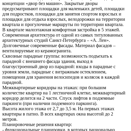
концепции «двор без машин». Закрытые дворы
предусматривают площадки для маленьких детей, площадки
для подростков, площадки для занятия спортом взрослых и
площадки для отдыха взрослых, велодорожки на территории
квартала и прогулочные маршруты по территории квартала.
В квартале малоэтажная комфортная застройка в 5 этажей.
Современная архитектура от одной из самых титулованных
архитектурных студий Санкт-Петербурга – «А. Лен».
Долговечные современные фасады. Материал фасадов –
вентилируемые из керамогранита.
Сквозные парадные группы: возможность подъехать к
парадной с внешнего фасада здания, выход в
благоустроенный двор из парадной: входы в парадные с
уровня земли, парадные с витражным остеклением,
помещения для хранения велосипедов и колясок в каждой
парадной.
Межквартирные коридоры на этажах: при большом
количестве квартир на 1 лестничной клетке, межквартирный
коридор делится на 2 части. Спуск лифтов в подземные
паркинги (при наличии подземного паркинга).
Высота жилого этажа от 2,7 до 3,5 м. На первых этажах
квартиры в патио. В всех квартирах окна высотой до 2
метров.
Планировочные решения квартир:
- функциональные планировки, в которых рационально