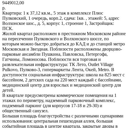
9449012,00
р.
Квартира: 1 к 37,12 кв.м., 5 этаж в комплексе Плюс
Пулковский, 1 очередь, корп.2, сдача: 1кв. , этажей: 5, адрес
Волхонское шос., д. 5, корпус 1, строение 1, Застройщик:
ПСК.
Жилой квартал расположен в престижном Московском районе
на пересечении Пулковского и Волхонского шоссе, по
которым можно быстро добраться до КАД и до станций метро
Московская и Звездная. Поблизости расположены дворцово-
парковые ансамбли Пушкина, Павловска, Петергофа,
Гатчины, Ломоносова. Поблизости вся торговая и
развлекательная инфраструктура: ТК Лето, Outlet Village
Pulkovo, Пулково-3, гипермаркеты Лента, Окей, Metro. В
доступности социальная инфраструктура: школа на 825 мест с
бассейном, 2 детских сада на 220 мест каждый с бассейнами,
медицинский центр для взрослых и медицинский центр для
детей.
В квартале предусмотрены коммерческие помещения на 1
этажах по периметру, надземный парковочный комплекс,
подземный паркинг (для корпусов 17-18 и 29-30) и
общественный санузел.
Большая площадь благоустройства с различными сценариями
использования: центральная пешеходная аллея, большая
событийная площадь в центре квартала, закрытые дворы в