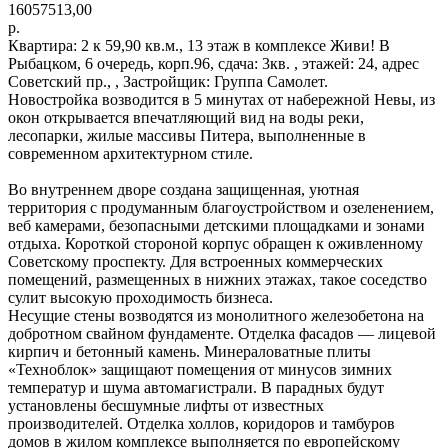
16057513,00
р.
Квартира: 2 к 59,90 кв.м., 13 этаж в комплексе Живи! В
Рыбацком, 6 очередь, корп.96, сдача: 3кв. , этажей: 24, адрес
Советский пр., , Застройщик: Группа Самолет.
Новостройка возводится в 5 минутах от набережной Невы, из
окон открывается впечатляющий вид на воды реки,
лесопарки, жилые массивы Питера, выполненные в
современном архитектурном стиле.
Во внутреннем дворе создана защищенная, уютная
территория с продуманным благоустройством и озеленением,
веб камерами, безопасными детскими площадками и зонами
отдыха. Короткой стороной корпус обращен к оживленному
Советскому проспекту. Для встроенных коммерческих
помещений, размещенных в нижних этажах, такое соседство
сулит высокую проходимость бизнеса.
Несущие стены возводятся из монолитного железобетона на
добротном свайном фундаменте. Отделка фасадов — лицевой
кирпич и бетонный камень. Минераловатные плиты
«Техноблок» защищают помещения от минусов зимних
температур и шума автомагистрали. В парадных будут
установлены бесшумные лифты от известных
производителей. Отделка холлов, коридоров и тамбуров
домов в жилом комплексе выполняется по европейскому