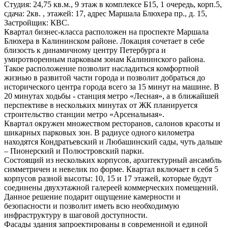
Студия: 24,75 кв.м., 9 этаж в комплексе Б15, 1 очередь, корп.5,
сдача: 2кв. , этажей: 17, адрес Маршала Блюхера пр., д. 15,
Застройщик: КВС.
Квартал бизнес-класса расположен на проспекте Маршала
Блюхера в Калининском районе. Локация сочетает в себе
близость к динамичному центру Петербурга и
умиротворенным парковым зонам Калининского района.
Такое расположение позволит насладиться комфортной
жизнью в развитой части города и позволит добраться до
исторического центра города всего за 15 минут на машине. В
20 минутах ходьбы - станция метро «Лесная», а в ближайшей
перспективе в нескольких минутах от ЖК планируется
строительство станции метро «Арсенальная».
Квартал окружен множеством ресторанов, салонов красоты и
шикарных парковых зон. В радиусе одного километра
находятся Кондратьевский и Любашинский сады, чуть дальше
– Пионерский и Полюстровский парки.
Состоящий из нескольких корпусов, архитектурный ансамбль
симметричен и невелик по форме. Квартал включает в себя 5
корпусов разной высоты: 10, 15 и 17 этажей, которые будут
соединены двухэтажной галереей коммерческих помещений.
Данное решение подарит ощущение камерности и
безопасности и позволит иметь всю необходимую
инфраструктуру в шаговой доступности.
Фасады здания запроектированы в современной и единой