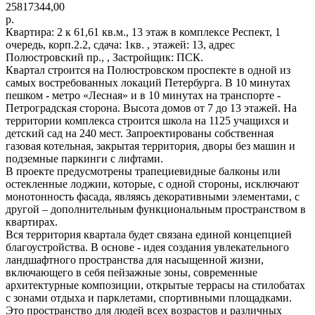
25817344,00
р.
Квартира: 2 к 61,61 кв.м., 13 этаж в комплексе Респект, 1
очередь, корп.2.2, сдача: 1кв. , этажей: 13, адрес
Полюстровский пр., , Застройщик: ПСК.
Квартал строится на Полюстровском проспекте в одной из
самых востребованных локаций Петербурга. В 10 минутах
пешком - метро «Лесная» и в 10 минутах на транспорте -
Петроградская сторона. Высота домов от 7 до 13 этажей. На
территории комплекса строится школа на 1125 учащихся и
детский сад на 240 мест. Запроектированы собственная
газовая котельная, закрытая территория, дворы без машин и
подземные паркинги с лифтами.
В проекте предусмотрены трапециевидные балконы или
остекленные лоджии, которые, с одной стороны, исключают
монотонность фасада, являясь декоративными элементами, с
другой – дополнительным функциональным пространством в
квартирах.
Вся территория квартала будет связана единой концепцией
благоустройства. В основе - идея создания увлекательного
ландшафтного пространства для насыщенной жизни,
включающего в себя пейзажные зоны, современные
архитектурные композиции, открытые террасы на стилобатах
с зонами отдыха и парклетами, спортивными площадками.
Это пространство для людей всех возрастов и различных