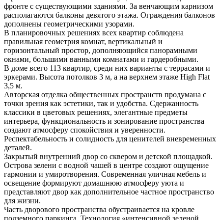
фронте с существующими зданиями. За венчающим карнизом
располагаются балконы девятого этажа. Ограждения балконов
дополнены геометрическими узорами.
В планировочных решениях всех квартир соблюдена
правильная геометрия комнат, вертикальный и
горизонтальный простор, дополняющийся панорамными
окнами, большими ванными комнатами и гардеробными.
В доме всего 113 квартир, среди них варианты с террасами и
эркерами. Высота потолков 3 м, а на верхнем этаже High Flat
3,5 м.
Авторская отделка общественных пространств продумана с
точки зрения как эстетики, так и удобства. Сдержанность
классики в цветовых решениях, элегантные предметы
интерьера, функциональность и зонирование пространства
создают атмосферу спокойствия и уверенности.
Респектабельность и солидность для ценителей вневременных
деталей.
Закрытый внутренний двор со сквером и детской площадкой.
Острова зелени с водной чашей в центре создают ощущение
гармонии и умиротворения. Современная уличная мебель и
освещение формируют домашнюю атмосферу уюта и
представляют двор как дополнительное частное пространство
для жизни.
Часть дворового пространства обустраивается на кровле
подземного паркинга. Технология «интенсивной зеленой