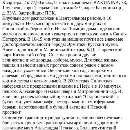
Квартира: 2 к 77,90 кв.м., 9 этаж в комплексе BAKUNINA, 33,
1 очередь, корп.1, сдача: 2кв. , этажей: 9, адрес Бакунина пр.,
д. 33/А, Застройщик: ПСК.
Клубный дом расположен в Центральном районе, в 10
минутах от Невского проспекта и в двух минутах от
Синопской набережной и Невы. Локация дома - идеальное
место для погружения в культурную и светскую жизнь Санкт-
Петербурга. В 10-15 минутах на машине почти все знаковые
достопримечательности города: Эрмитаж, Русский музей,
Александринский и Мариинский театры, БДТ, Таврический
парк Казанский собор, Спас на крови и другие
величественные дворцы, соборы, музеи. Для ежедневных
пеших и велосипедных прогулок совсем рядом с домом
находится ухоженный Овсяниковский сад с широкими
аллеями, оборудованными детскими площадками, теннисным
кортом летом и катком зимой. В 200 метрах Синопская
набережная с прекрасными видами на Неву, а в 10 минутах
пешком Александро-Невская лавра и Митрополичий сад. И,
конечно, респектабельный престижный "Староневский" с
бутиками, уютными кафе, ресторанами и атмосферными
барами, перетекающий в бурный активный Невский
проспект.
Отличную транспортную доступность района обеспечивает
близость к крупным транспортным артериям и дорожным
развязкам: мост Александра Невского, Большеохтинский,