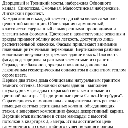
Дворцовый и Троицкий мосты, набережная Обводного
канала, Синопская, Смольная, Малоохтинская набережные,
Лиговский проспект.
Каждая линия и каждый элемент дизайна является частью
целостной концепции. Облик здания гармоничный,
классически сдержанный с выверенными пропорциями и
элегантными формами. Цветовые и архитектурные решения и
эркеры придают облику дома легкость, доступную лишь
респектабельной классике. Фасады привлекают внимание
плавными ритмичными переходами. Вертикальная разбивка
колоннами визуально устремляет здание ввысь. Плоскость
фасадов декорирована разными элементами из гранита.
Ограждение балконов, эркеры и колонны дополнены
лаконичным геометрическим орнаментом в акцентном теплом
сером цвете.
Первые два этажа дома облицованы натуральным гранитом
тёмного оттенка. Основной объём здания - выполнен
штукатурным фасадом с окраской светлыми тонами из
цветовой палитры "Традиционные цвета Санкт-Петербурга".
Соразмерность и эмоциональная выразительность решена с
помощью светлых вертикальных колонн, объединяющих
этажи, а завершает композицию фасада декоративный карниз.
Верхний этаж выполнен в стиле мансарды с высотой
потолков в квартирах 3,5 метра. Этим достигается цель
гармоничного и сомасштабного существования в одном