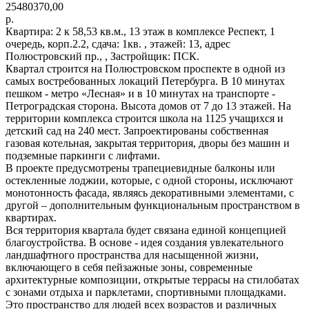
25480370,00
р.
Квартира: 2 к 58,53 кв.м., 13 этаж в комплексе Респект, 1
очередь, корп.2.2, сдача: 1кв. , этажей: 13, адрес
Полюстровский пр., , Застройщик: ПСК.
Квартал строится на Полюстровском проспекте в одной из
самых востребованных локаций Петербурга. В 10 минутах
пешком - метро «Лесная» и в 10 минутах на транспорте -
Петроградская сторона. Высота домов от 7 до 13 этажей. На
территории комплекса строится школа на 1125 учащихся и
детский сад на 240 мест. Запроектированы собственная
газовая котельная, закрытая территория, дворы без машин и
подземные паркинги с лифтами.
В проекте предусмотрены трапециевидные балконы или
остекленные лоджии, которые, с одной стороны, исключают
монотонность фасада, являясь декоративными элементами, с
другой – дополнительным функциональным пространством в
квартирах.
Вся территория квартала будет связана единой концепцией
благоустройства. В основе - идея создания увлекательного
ландшафтного пространства для насыщенной жизни,
включающего в себя пейзажные зоны, современные
архитектурные композиции, открытые террасы на стилобатах
с зонами отдыха и парклетами, спортивными площадками.
Это пространство для людей всех возрастов и различных