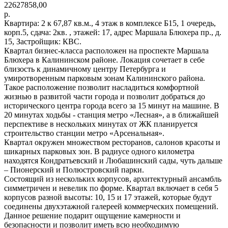
22627858,00
р.
Квартира: 2 к 67,87 кв.м., 4 этаж в комплексе Б15, 1 очередь,
корп.5, сдача: 2кв. , этажей: 17, адрес Маршала Блюхера пр., д.
15, Застройщик: КВС.
Квартал бизнес-класса расположен на проспекте Маршала
Блюхера в Калининском районе. Локация сочетает в себе
близость к динамичному центру Петербурга и
умиротворенным парковым зонам Калининского района.
Такое расположение позволит насладиться комфортной
жизнью в развитой части города и позволит добраться до
исторического центра города всего за 15 минут на машине. В
20 минутах ходьбы - станция метро «Лесная», а в ближайшей
перспективе в нескольких минутах от ЖК планируется
строительство станции метро «Арсенальная».
Квартал окружен множеством ресторанов, салонов красоты и
шикарных парковых зон. В радиусе одного километра
находятся Кондратьевский и Любашинский сады, чуть дальше
– Пионерский и Полюстровский парки.
Состоящий из нескольких корпусов, архитектурный ансамбль
симметричен и невелик по форме. Квартал включает в себя 5
корпусов разной высоты: 10, 15 и 17 этажей, которые будут
соединены двухэтажной галереей коммерческих помещений.
Данное решение подарит ощущение камерности и
безопасности и позволит иметь всю необходимую