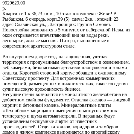
9929629,00
р.
Квартира: 1 к 36,23 кв.м., 10 этаж в комплексе Живи! В
Рыбацком, 6 очередь, корп.39 (5), сдача: 2кв. , этажей: 23,
адрес Славянская ул., , Застройщик: Группа Самолет.
Новостройка возводится в 5 минутах от набережной Невы, из
окон открывается впечатляющий вид на воды реки,
лесопарки, жилые массивы Питера, выполненные в
современном архитектурном стиле.
Во внутреннем дворе создана защищенная, уютная
территория с продуманным благоустройством и озеленением,
веб камерами, безопасными детскими площадками и зонами
отдыха. Короткой стороной корпус обращен к оживленному
Советскому проспекту. Для встроенных коммерческих
помещений, размещенных в нижних этажах, такое соседство
сулит высокую проходимость бизнеса.
Несущие стены возводятся из монолитного железобетона на
добротном свайном фундаменте. Отделка фасадов — лицевой
кирпич и бетонный камень. Минераловатные плиты
«Техноблок» защищают помещения от минусов зимних
температур и шума автомагистрали. В парадных будут
установлены бесшумные лифты от известных
производителей. Отделка холлов, коридоров и тамбуров
домов в жилом комплексе выполняется по европейскому