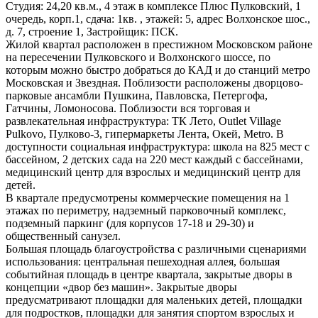
Студия: 24,20 кв.м., 4 этаж в комплексе Плюс Пулковский, 1
очередь, корп.1, сдача: 1кв. , этажей: 5, адрес Волхонское шос.,
д. 7, строение 1, Застройщик: ПСК.
Жилой квартал расположен в престижном Московском районе
на пересечении Пулковского и Волхонского шоссе, по
которым можно быстро добраться до КАД и до станций метро
Московская и Звездная. Поблизости расположены дворцово-
парковые ансамбли Пушкина, Павловска, Петергофа,
Гатчины, Ломоносова. Поблизости вся торговая и
развлекательная инфраструктура: ТК Лето, Outlet Village
Pulkovo, Пулково-3, гипермаркеты Лента, Окей, Metro. В
доступности социальная инфраструктура: школа на 825 мест с
бассейном, 2 детских сада на 220 мест каждый с бассейнами,
медицинский центр для взрослых и медицинский центр для
детей.
В квартале предусмотрены коммерческие помещения на 1
этажах по периметру, надземный парковочный комплекс,
подземный паркинг (для корпусов 17-18 и 29-30) и
общественный санузел.
Большая площадь благоустройства с различными сценариями
использования: центральная пешеходная аллея, большая
событийная площадь в центре квартала, закрытые дворы в
концепции «двор без машин». Закрытые дворы
предусматривают площадки для маленьких детей, площадки
для подростков, площадки для занятия спортом взрослых и