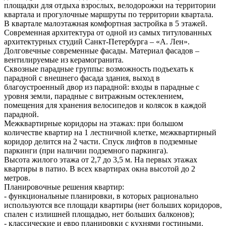
площадки для отдыха взрослых, велодорожки на территории
квартала и прогулочные маршруты по территории квартала.
В квартале малоэтажная комфортная застройка в 5 этажей.
Современная архитектура от одной из самых титулованных
архитектурных студий Санкт-Петербурга – «А. Лен».
Долговечные современные фасады. Материал фасадов –
вентилируемые из керамогранита.
Сквозные парадные группы: возможность подъехать к
парадной с внешнего фасада здания, выход в
благоустроенный двор из парадной: входы в парадные с
уровня земли, парадные с витражным остеклением,
помещения для хранения велосипедов и колясок в каждой
парадной.
Межквартирные коридоры на этажах: при большом
количестве квартир на 1 лестничной клетке, межквартирный
коридор делится на 2 части. Спуск лифтов в подземные
паркинги (при наличии подземного паркинга).
Высота жилого этажа от 2,7 до 3,5 м. На первых этажах
квартиры в патио. В всех квартирах окна высотой до 2
метров.
Планировочные решения квартир:
- функциональные планировки, в которых рационально
используются все площади квартиры (нет больших коридоров,
спален с излишней площадью, нет больших балконов);
- классические и евро планировки с кухнями гостиными.