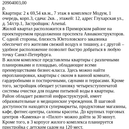
20904003,00
р.
Квартира: 2 к 69,54 кв.м., 7 этаж в комплексе Модум, 1
очередь, корп.3, сдача: 2кв. , этажей: 12, адрес Глухарская ул.,
д. 54/стр.1, Застройщик: Arsenal.
Жилой квартал расположится в Приморском районе на
проектируемом продолжении проспекта Авиаконструкторов.
С одной стороны, близость Юнтоловского заказника
обеспечит его жителям свежий воздух и тишину, а с другой –
удобное расположение позволит быстро добраться в любую
точку Санкт-Петербурга.
В жилом комплексе представлены квартиры с различными
планировками и площадью, обладающие всеми
преимуществами бизнес-класса. Здесь можно найти
европланировки, квартиры с окном в ванной комнате,
гардеробными и постирочными, саунами и террасами. Кроме
того, застройщик обещает установку четырехступенчатой
системы очистки для подачи питьевой воды в квартиры.
Район обладает развитой инфраструктурой, имеет
образовательные и медицинские учреждения. В шаговой
доступности находятся супермаркеты, продуктовые магазины,
кафе, фитнес-центры, салоны красоты. До крупных торговых
центров «Каменка» и «Пилот» можно дойти за 30 минут.
Кроме того, в 3 корпусе жилого комплекса планируется
пристройка с детским садом на 120 мест.