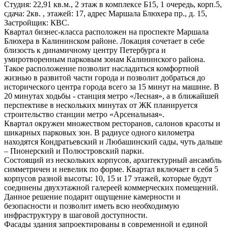
Студия: 22,91 кв.м., 2 этаж в комплексе Б15, 1 очередь, корп.5,
сдача: 2кв. , этажей: 17, адрес Маршала Блюхера пр., д. 15,
Застройщик: КВС.
Квартал бизнес-класса расположен на проспекте Маршала
Блюхера в Калининском районе. Локация сочетает в себе
близость к динамичному центру Петербурга и
умиротворенным парковым зонам Калининского района.
Такое расположение позволит насладиться комфортной
жизнью в развитой части города и позволит добраться до
исторического центра города всего за 15 минут на машине. В
20 минутах ходьбы - станция метро «Лесная», а в ближайшей
перспективе в нескольких минутах от ЖК планируется
строительство станции метро «Арсенальная».
Квартал окружен множеством ресторанов, салонов красоты и
шикарных парковых зон. В радиусе одного километра
находятся Кондратьевский и Любашинский сады, чуть дальше
– Пионерский и Полюстровский парки.
Состоящий из нескольких корпусов, архитектурный ансамбль
симметричен и невелик по форме. Квартал включает в себя 5
корпусов разной высоты: 10, 15 и 17 этажей, которые будут
соединены двухэтажной галереей коммерческих помещений.
Данное решение подарит ощущение камерности и
безопасности и позволит иметь всю необходимую
инфраструктуру в шаговой доступности.
Фасады здания запроектированы в современной и единой