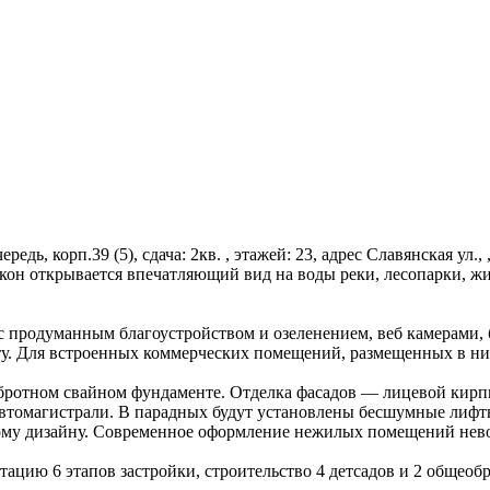
редь, корп.39 (5), сдача: 2кв. , этажей: 23, адрес Славянская ул.
окон открывается впечатляющий вид на воды реки, лесопарки, 
 с продуманным благоустройством и озеленением, веб камерами,
у. Для встроенных коммерческих помещений, размещенных в ниж
обротном свайном фундаменте. Отделка фасадов — лицевой кир
томагистрали. В парадных будут установлены бесшумные лифты 
ому дизайну. Современное оформление нежилых помещений нево
цию 6 этапов застройки, строительство 4 детсадов и 2 общеобр