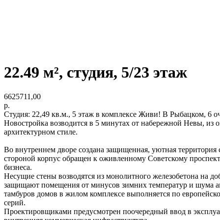
22.49 м², студия, 5/23 этаж
6625711,00
р.
Студия: 22,49 кв.м., 5 этаж в комплексе Живи! В Рыбацком, 6 оче
Новостройка возводится в 5 минутах от набережной Невы, из 
архитектурном стиле.
Во внутреннем дворе создана защищенная, уютная территория
стороной корпус обращен к оживленному Советскому проспект
бизнеса.
Несущие стены возводятся из монолитного железобетона на д
защищают помещения от минусов зимних температур и шума ав
тамбуров домов в жилом комплексе выполняется по европейск
серий.
Проектировщиками предусмотрен поочередный ввод в эксплуата