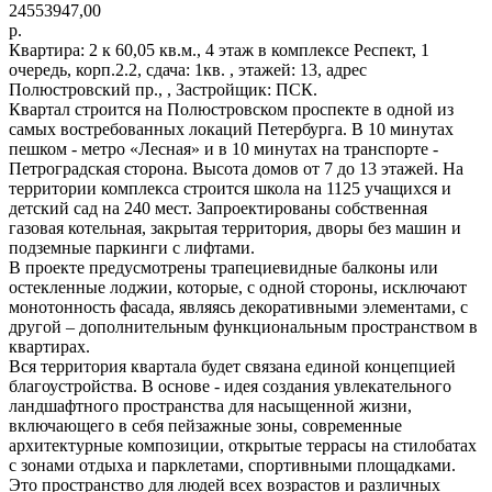
24553947,00
р.
Квартира: 2 к 60,05 кв.м., 4 этаж в комплексе Респект, 1
очередь, корп.2.2, сдача: 1кв. , этажей: 13, адрес
Полюстровский пр., , Застройщик: ПСК.
Квартал строится на Полюстровском проспекте в одной из
самых востребованных локаций Петербурга. В 10 минутах
пешком - метро «Лесная» и в 10 минутах на транспорте -
Петроградская сторона. Высота домов от 7 до 13 этажей. На
территории комплекса строится школа на 1125 учащихся и
детский сад на 240 мест. Запроектированы собственная
газовая котельная, закрытая территория, дворы без машин и
подземные паркинги с лифтами.
В проекте предусмотрены трапециевидные балконы или
остекленные лоджии, которые, с одной стороны, исключают
монотонность фасада, являясь декоративными элементами, с
другой – дополнительным функциональным пространством в
квартирах.
Вся территория квартала будет связана единой концепцией
благоустройства. В основе - идея создания увлекательного
ландшафтного пространства для насыщенной жизни,
включающего в себя пейзажные зоны, современные
архитектурные композиции, открытые террасы на стилобатах
с зонами отдыха и парклетами, спортивными площадками.
Это пространство для людей всех возрастов и различных