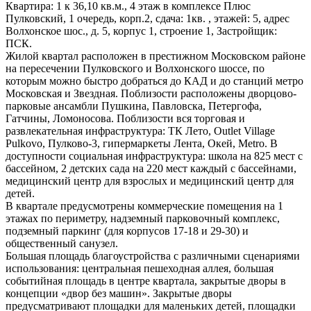
Квартира: 1 к 36,10 кв.м., 4 этаж в комплексе Плюс
Пулковский, 1 очередь, корп.2, сдача: 1кв. , этажей: 5, адрес
Волхонское шос., д. 5, корпус 1, строение 1, Застройщик:
ПСК.
Жилой квартал расположен в престижном Московском районе
на пересечении Пулковского и Волхонского шоссе, по
которым можно быстро добраться до КАД и до станций метро
Московская и Звездная. Поблизости расположены дворцово-
парковые ансамбли Пушкина, Павловска, Петергофа,
Гатчины, Ломоносова. Поблизости вся торговая и
развлекательная инфраструктура: ТК Лето, Outlet Village
Pulkovo, Пулково-3, гипермаркеты Лента, Окей, Metro. В
доступности социальная инфраструктура: школа на 825 мест с
бассейном, 2 детских сада на 220 мест каждый с бассейнами,
медицинский центр для взрослых и медицинский центр для
детей.
В квартале предусмотрены коммерческие помещения на 1
этажах по периметру, надземный парковочный комплекс,
подземный паркинг (для корпусов 17-18 и 29-30) и
общественный санузел.
Большая площадь благоустройства с различными сценариями
использования: центральная пешеходная аллея, большая
событийная площадь в центре квартала, закрытые дворы в
концепции «двор без машин». Закрытые дворы
предусматривают площадки для маленьких детей, площадки