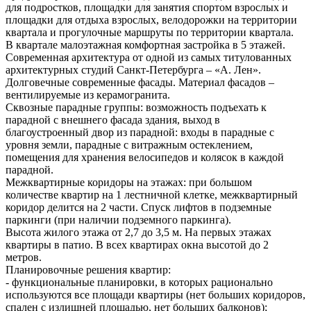
для подростков, площадки для занятия спортом взрослых и
площадки для отдыха взрослых, велодорожки на территории
квартала и прогулочные маршруты по территории квартала.
В квартале малоэтажная комфортная застройка в 5 этажей.
Современная архитектура от одной из самых титулованных
архитектурных студий Санкт-Петербурга – «А. Лен».
Долговечные современные фасады. Материал фасадов –
вентилируемые из керамогранита.
Сквозные парадные группы: возможность подъехать к
парадной с внешнего фасада здания, выход в
благоустроенный двор из парадной: входы в парадные с
уровня земли, парадные с витражным остеклением,
помещения для хранения велосипедов и колясок в каждой
парадной.
Межквартирные коридоры на этажах: при большом
количестве квартир на 1 лестничной клетке, межквартирный
коридор делится на 2 части. Спуск лифтов в подземные
паркинги (при наличии подземного паркинга).
Высота жилого этажа от 2,7 до 3,5 м. На первых этажах
квартиры в патио. В всех квартирах окна высотой до 2
метров.
Планировочные решения квартир:
- функциональные планировки, в которых рационально
используются все площади квартиры (нет больших коридоров,
спален с излишней площадью, нет больших балконов);