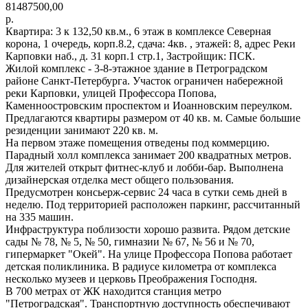
81487500,00
р.
Квартира: 3 к 132,50 кв.м., 6 этаж в комплексе Северная
корона, 1 очередь, корп.8.2, сдача: 4кв. , этажей: 8, адрес Реки
Карповки наб., д. 31 корп.1 стр.1, Застройщик: ПСК.
Жилой комплекс - 3-8-этажное здание в Петроградском
районе Санкт-Петербурга. Участок ограничен набережной
реки Карповки, улицей Профессора Попова,
Каменноостровским проспектом и Иоанновским переулком.
Предлагаются квартиры размером от 40 кв. м. Самые большие
резиденции занимают 220 кв. м.
На первом этаже помещения отведены под коммерцию.
Парадный холл комплекса занимает 200 квадратных метров.
Для жителей открыт фитнес-клуб и лобби-бар. Выполнена
дизайнерская отделка мест общего пользования.
Предусмотрен консьерж-сервис 24 часа в сутки семь дней в
неделю. Под территорией расположен паркинг, рассчитанный
на 335 машин.
Инфраструктура поблизости хорошо развита. Рядом детские
сады № 78, № 5, № 50, гимназии № 67, № 56 и № 70,
гипермаркет "Окей". На улице Профессора Попова работает
детская поликлиника. В радиусе километра от комплекса
несколько музеев и церковь Преображения Господня.
В 700 метрах от ЖК находится станция метро
"Петроградская". Транспортную доступность обеспечивают