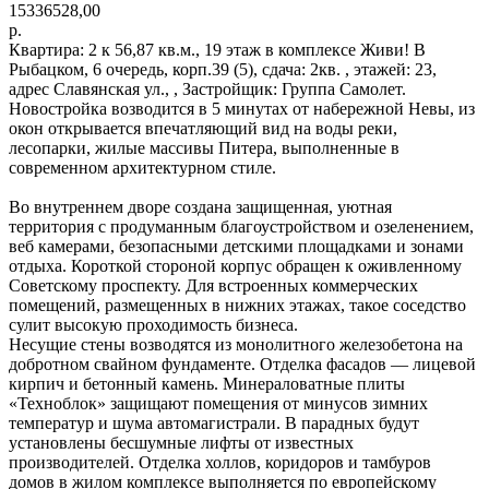
15336528,00
р.
Квартира: 2 к 56,87 кв.м., 19 этаж в комплексе Живи! В
Рыбацком, 6 очередь, корп.39 (5), сдача: 2кв. , этажей: 23,
адрес Славянская ул., , Застройщик: Группа Самолет.
Новостройка возводится в 5 минутах от набережной Невы, из
окон открывается впечатляющий вид на воды реки,
лесопарки, жилые массивы Питера, выполненные в
современном архитектурном стиле.
Во внутреннем дворе создана защищенная, уютная
территория с продуманным благоустройством и озеленением,
веб камерами, безопасными детскими площадками и зонами
отдыха. Короткой стороной корпус обращен к оживленному
Советскому проспекту. Для встроенных коммерческих
помещений, размещенных в нижних этажах, такое соседство
сулит высокую проходимость бизнеса.
Несущие стены возводятся из монолитного железобетона на
добротном свайном фундаменте. Отделка фасадов — лицевой
кирпич и бетонный камень. Минераловатные плиты
«Техноблок» защищают помещения от минусов зимних
температур и шума автомагистрали. В парадных будут
установлены бесшумные лифты от известных
производителей. Отделка холлов, коридоров и тамбуров
домов в жилом комплексе выполняется по европейскому