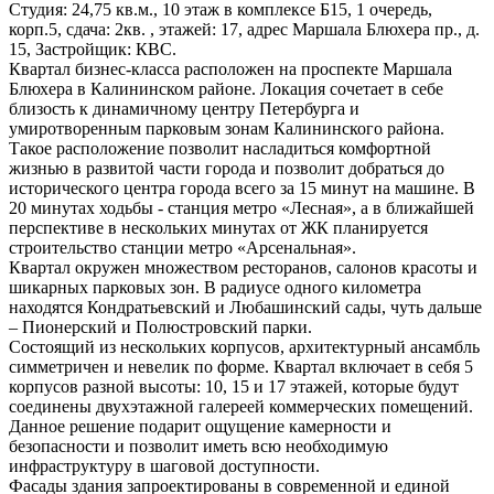
Студия: 24,75 кв.м., 10 этаж в комплексе Б15, 1 очередь,
корп.5, сдача: 2кв. , этажей: 17, адрес Маршала Блюхера пр., д.
15, Застройщик: КВС.
Квартал бизнес-класса расположен на проспекте Маршала
Блюхера в Калининском районе. Локация сочетает в себе
близость к динамичному центру Петербурга и
умиротворенным парковым зонам Калининского района.
Такое расположение позволит насладиться комфортной
жизнью в развитой части города и позволит добраться до
исторического центра города всего за 15 минут на машине. В
20 минутах ходьбы - станция метро «Лесная», а в ближайшей
перспективе в нескольких минутах от ЖК планируется
строительство станции метро «Арсенальная».
Квартал окружен множеством ресторанов, салонов красоты и
шикарных парковых зон. В радиусе одного километра
находятся Кондратьевский и Любашинский сады, чуть дальше
– Пионерский и Полюстровский парки.
Состоящий из нескольких корпусов, архитектурный ансамбль
симметричен и невелик по форме. Квартал включает в себя 5
корпусов разной высоты: 10, 15 и 17 этажей, которые будут
соединены двухэтажной галереей коммерческих помещений.
Данное решение подарит ощущение камерности и
безопасности и позволит иметь всю необходимую
инфраструктуру в шаговой доступности.
Фасады здания запроектированы в современной и единой