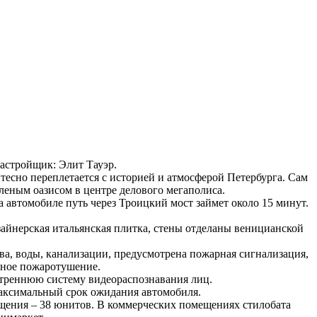
, Застройщик: Элит Тауэр.
тесно переплетается с историей и атмосферой Петербурга. Сам
зеленым оазисом в центре делового мегаполиса.
 автомобиле путь через Троицкий мост займет около 15 минут.
айнерская итальянская плитка, стены отделаны веницианской
ва, воды, канализации, предусмотрена пожарная сигнализация,
яное пожаротушение.
нутреннюю систему видеораспознавания лиц.
максимальный срок ожидания автомобиля.
щения – 38 юнитов. В коммерческих помещениях стилобата