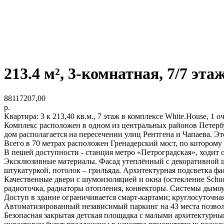
213.4 м², 3-комнатная, 7/7 эта
88117207,00
р.
Квартира: 3 к 213,40 кв.м., 7 этаж в комплексе White.House, 1 оче
Комплекс расположен в одном из центральных районов Петербур
дом располагается на пересечении улиц Рентгена и Чапаева. Эт
Всего в 70 метрах расположен Гренадерский мост, по которому
В пешей доступности - станция метро «Петроградская», ходит 
Эксклюзивные материалы. Фасад утеплённый с декоративной шт
штукатуркой, потолок – грильяда. Архитектурная подсветка фа
Качественные двери с шумоизоляцией и окна (остекление Schuc
радиоточка, радиаторы отопления, конвекторы. Системы дымоу
Доступ в здание ограничивается смарт-картами; круглосуточн
Автоматизированный независимый паркинг на 43 места позволя
Безопасная закрытая детская площадка с малыми архитектурн