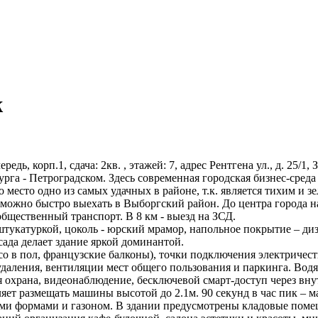
ж
редь, корп.1, сдача: 2кв. , этажей: 7, адрес Рентгена ул., д. 25/1
га - Петроградском. Здесь современная городская бизнес-среда 
о место одно из самых удачных в районе, т.к. является тихим и 
 можно быстро выехать в Выборгский район. До центра города на
общественный транспорт. В 8 км - выезд на ЗСД.
укатуркой, цоколь - юрский мрамор, напольное покрытие – диз
сада делает здание яркой доминантой.
o в пол, французские балконы), точки подключения электричест
даления, вентиляции мест общего пользования и паркинга. Вод
ая охрана, видеонаблюдение, бесключевой смарт-доступ через в
ет размещать машины высотой до 2.1м. 90 секунд в час пик – 
ыми формами и газоном. В здании предусмотрены кладовые поме