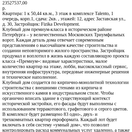
23527537,00
р.
Квартира: 1 к 50,44 кв.м., 3 этаж в комплексе Talento, 1
очередь, корп.1, сдача: 2кв. , этажей: 12, адрес Заставская ул.,
д. 30, Застройщик: Fizika Development.
Клубный дом премиум-класса в историческом районе
Петербурга – у величественных Московских Триумфальных
ворот. Каждая деталь дома отвечает современным
представлениям о высочайшем качестве строительства и
создании неповторимого жилого пространства. Застройщик
продумал и воплотил в жизнь каждую составляющую проекта
класса «Премиум»: видовые характеристики, малое
количество квартир на этаже, лобби, высококлассный сервис,
внутренняя инфраструктура, передовые инженерные решения
и техническое наполнение.
Клубный дом создается по кирпично-монолитной технологии
строительства с внешними стенами из кирпича и
искусственного камня в индустриальном стиле. Чтобы
органично вписать здание в существующий контекст
исторической застройки, его фасады будут выполнены с
использованием терракотового, графитового и серого цветов.
В комплексе будет размещено 83 одно-, двух- и
трехкомнатных квартир евроформата. Каждый лот будет
включать в себя систему «умный дом», что позволит
контролировать расход коммунальных услуг удаленно, а также