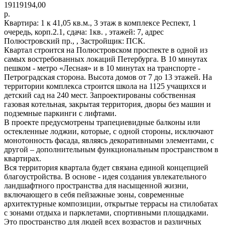
19119194,00
р.
Квартира: 1 к 41,05 кв.м., 3 этаж в комплексе Респект, 1
очередь, корп.2.1, сдача: 1кв. , этажей: 7, адрес
Полюстровский пр., , Застройщик: ПСК.
Квартал строится на Полюстровском проспекте в одной из
самых востребованных локаций Петербурга. В 10 минутах
пешком - метро «Лесная» и в 10 минутах на транспорте -
Петроградская сторона. Высота домов от 7 до 13 этажей. На
территории комплекса строится школа на 1125 учащихся и
детский сад на 240 мест. Запроектированы собственная
газовая котельная, закрытая территория, дворы без машин и
подземные паркинги с лифтами.
В проекте предусмотрены трапециевидные балконы или
остекленные лоджии, которые, с одной стороны, исключают
монотонность фасада, являясь декоративными элементами, с
другой – дополнительным функциональным пространством в
квартирах.
Вся территория квартала будет связана единой концепцией
благоустройства. В основе - идея создания увлекательного
ландшафтного пространства для насыщенной жизни,
включающего в себя пейзажные зоны, современные
архитектурные композиции, открытые террасы на стилобатах
с зонами отдыха и парклетами, спортивными площадками.
Это пространство для людей всех возрастов и различных