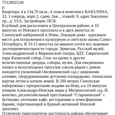
75128925,00
р.
Квартира: 4 к 134,70 кв.м., 4 этаж в комплексе BAKUNINA,
33, 1 очередь, корп.1, сдача: 2кв. , этажей: 9, адрес Бакунина
пр., д. 33/А, Застройщик: ПСК.
Клубный дом расположен в Центральном районе, в 10
минутах от Невского проспекта и в двух минутах от
Синопской набережной и Невы. Локация дома - идеальное
место для погружения в культурную и светскую жизнь Санкт-
Петербурга. В 10-15 минутах на машине почти все знаковые
достопримечательности города: Эрмитаж, Русский музей,
Александринский и Мариинский театры, БДТ, Таврический
парк Казанский собор, Спас на крови и другие
величественные дворцы, соборы, музеи. Для ежедневных
пеших и велосипедных прогулок совсем рядом с домом
находится ухоженный Овсяниковский сад с широкими
аллеями, оборудованными детскими площадками, теннисным
кортом летом и катком зимой. В 200 метрах Синопская
набережная с прекрасными видами на Неву, а в 10 минутах
пешком Александро-Невская лавра и Митрополичий сад. И,
конечно, респектабельный престижный "Староневский" с
бутиками, уютными кафе, ресторанами и атмосферными
барами, перетекающий в бурный активный Невский
проспект.
Отличную транспортную доступность района обеспечивает