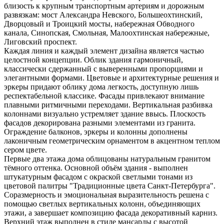
близость к крупным транспортным артериям и дорожным
развязкам: мост Александра Невского, Большеохтинский,
Дворцовый и Троицкий мосты, набережная Обводного
канала, Синопская, Смольная, Малоохтинская набережные,
Лиговский проспект.
Каждая линия и каждый элемент дизайна является частью
целостной концепции. Облик здания гармоничный,
классически сдержанный с выверенными пропорциями и
элегантными формами. Цветовые и архитектурные решения и
эркеры придают облику дома легкость, доступную лишь
респектабельной классике. Фасады привлекают внимание
плавными ритмичными переходами. Вертикальная разбивка
колоннами визуально устремляет здание ввысь. Плоскость
фасадов декорирована разными элементами из гранита.
Ограждение балконов, эркеры и колонны дополнены
лаконичным геометрическим орнаментом в акцентном теплом
сером цвете.
Первые два этажа дома облицованы натуральным гранитом
тёмного оттенка. Основной объём здания - выполнен
штукатурным фасадом с окраской светлыми тонами из
цветовой палитры "Традиционные цвета Санкт-Петербурга".
Соразмерность и эмоциональная выразительность решена с
помощью светлых вертикальных колонн, объединяющих
этажи, а завершает композицию фасада декоративный карниз.
Верхний этаж выполнен в стиле мансарды с высотой