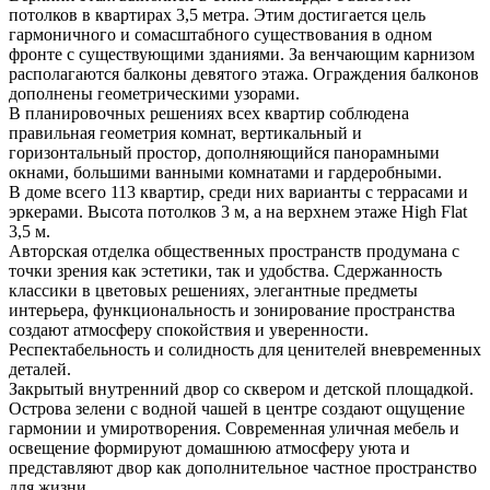
потолков в квартирах 3,5 метра. Этим достигается цель
гармоничного и сомасштабного существования в одном
фронте с существующими зданиями. За венчающим карнизом
располагаются балконы девятого этажа. Ограждения балконов
дополнены геометрическими узорами.
В планировочных решениях всех квартир соблюдена
правильная геометрия комнат, вертикальный и
горизонтальный простор, дополняющийся панорамными
окнами, большими ванными комнатами и гардеробными.
В доме всего 113 квартир, среди них варианты с террасами и
эркерами. Высота потолков 3 м, а на верхнем этаже High Flat
3,5 м.
Авторская отделка общественных пространств продумана с
точки зрения как эстетики, так и удобства. Сдержанность
классики в цветовых решениях, элегантные предметы
интерьера, функциональность и зонирование пространства
создают атмосферу спокойствия и уверенности.
Респектабельность и солидность для ценителей вневременных
деталей.
Закрытый внутренний двор со сквером и детской площадкой.
Острова зелени с водной чашей в центре создают ощущение
гармонии и умиротворения. Современная уличная мебель и
освещение формируют домашнюю атмосферу уюта и
представляют двор как дополнительное частное пространство
для жизни.