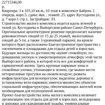
22715346,00
р.
Квартира: 3 к 103,10 кв.м., 10 этаж в комплексе Байрон, 1
очередь, корп.5, сдача: 4кв. , этажей: 25, адрес Кустодиева ул.,
д. 7 корп.1 стр.1, Застройщик: Л1.
Строительство жилого комплекса ведется вдоль зеленой и
тихой ул. Кустодиева в Выборгском районе Санкт-Петербурга.
Оригинальное архитектурное решение предполагает наличие
разновысотных секций от 15 до 25 этажей, малоэтажных
секций до 5-ти, а также 3-уровневый паркинг, на кровле
которого будет расположено благоустроенное пространство с
озеленением и площадками для отдыха детей и взрослых.
Будущие жильцы по достоинству оценят спокойную, по-
домашнему уютную и умиротворенную атмосферу этой части
Выборгского района, в которой есть все для комфортной и
гармоничной жизни. Здесь крупные парковые зоны и
спокойные улочки, утопающие в зелени, где можно вести
неторопливые прогулки на свежем воздухе; развита
инфраструктура для велопрогулок: выделены дорожки и
установлены вело-парковки; имеется множество объектов
социальной инфраструктуры, обеспечивающих жителей всем
необходимым для полноценной жизни.
Проект благоустройства зоны жилого комплекса включает
организацию зон отдыха для детей и взрослых, велодорожки
и дорожки для скандинавской ходьбы, универсальные