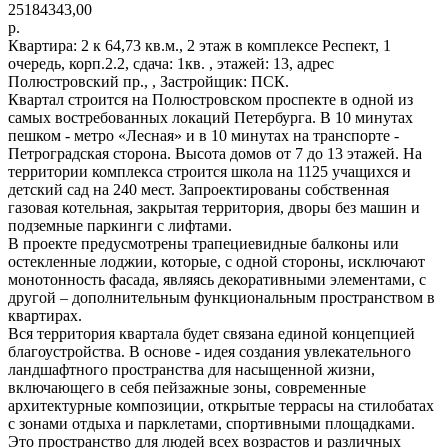
25184343,00
р.
Квартира: 2 к 64,73 кв.м., 2 этаж в комплексе Респект, 1
очередь, корп.2.2, сдача: 1кв. , этажей: 13, адрес
Полюстровский пр., , Застройщик: ПСК.
Квартал строится на Полюстровском проспекте в одной из
самых востребованных локаций Петербурга. В 10 минутах
пешком - метро «Лесная» и в 10 минутах на транспорте -
Петроградская сторона. Высота домов от 7 до 13 этажей. На
территории комплекса строится школа на 1125 учащихся и
детский сад на 240 мест. Запроектированы собственная
газовая котельная, закрытая территория, дворы без машин и
подземные паркинги с лифтами.
В проекте предусмотрены трапециевидные балконы или
остекленные лоджии, которые, с одной стороны, исключают
монотонность фасада, являясь декоративными элементами, с
другой – дополнительным функциональным пространством в
квартирах.
Вся территория квартала будет связана единой концепцией
благоустройства. В основе - идея создания увлекательного
ландшафтного пространства для насыщенной жизни,
включающего в себя пейзажные зоны, современные
архитектурные композиции, открытые террасы на стилобатах
с зонами отдыха и парклетами, спортивными площадками.
Это пространство для людей всех возрастов и различных