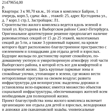
21479654,00
р.
Квартира: 3 к 90,70 кв.м., 16 этаж в комплексе Байрон, 1
очередь, корп.5, сдача: 4кв. , этажей: 25, адрес Кустодиева ул.,
д. 7 корп.1 стр.1, Застройщик: Л1.
Строительство жилого комплекса ведется вдоль зеленой и
тихой ул. Кустодиева в Выборгском районе Санкт-Петербурга.
Оригинальное архитектурное решение предполагает наличие
разновысотных секций от 15 до 25 этажей, малоэтажных
секций до 5-ти, а также 3-уровневый паркинг, на кровле
которого будет расположено благоустроенное пространство с
озеленением и площадками для отдыха детей и взрослых.
Будущие жильцы по достоинству оценят спокойную, по-
домашнему уютную и умиротворенную атмосферу этой части
Выборгского района, в которой есть все для комфортной и
гармоничной жизни. Здесь крупные парковые зоны и
спокойные улочки, утопающие в зелени, где можно вести
неторопливые прогулки на свежем воздухе; развита
инфраструктура для велопрогулок: выделены дорожки и
установлены вело-парковки; имеется множество объектов
социальной инфраструктуры, обеспечивающих жителей всем
необходимым для полноценной жизни.
Проект благоустройства зоны жилого комплекса включает
организацию зон отдыха для детей и взрослых, велодорожки
и дорожки для скандинавской ходьбы, универсальные