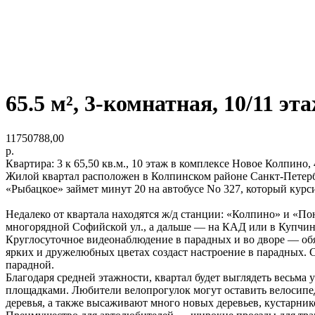
65.5 м², 3-комнатная, 10/11 эт
11750788,00
р.
Квартира: 3 к 65,50 кв.м., 10 этаж в комплексе Новое Колпино, 4 
Жилой квартал расположен в Колпинском районе Санкт-Петерб
«Рыбацкое» займет минут 20 на автобусе No 327, который курсир
Недалеко от квартала находятся ж/д станции: «Колпино» и «По
многорядной Софийской ул., а дальше — на КАД или в Купчино
Круглосуточное видеонаблюдение в парадных и во дворе — об
ярких и дружелюбных цветах создаст настроение в парадных.
парадной.
Благодаря средней этажности, квартал будет выглядеть весьм
площадками. Любители велопрогулок могут оставить велосипед
деревья, а также высаживают много новых деревьев, кустарник