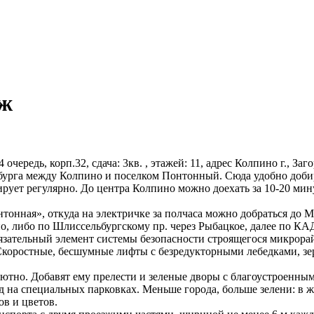
аж
очередь, корп.32, сдача: 3кв. , этажей: 11, адрес Колпино г., Заг
урга между Колпино и поселком Понтонный. Сюда удобно добир
ует регулярно. До центра Колпино можно доехать за 10-20 минут 
нтонная», откуда на электричке за полчаса можно добраться до 
, либо по Шлиссельбургскому пр. через Рыбацкое, далее по КА
язательный элемент системы безопасности строящегося микрора
 Скоростные, бесшумные лифты с безредукторными лебедками, з
а уютно. Добавят ему прелести и зеленые дворы с благоустроен
 на специальных парковках. Меньше города, больше зелени: в ж
ов и цветов.