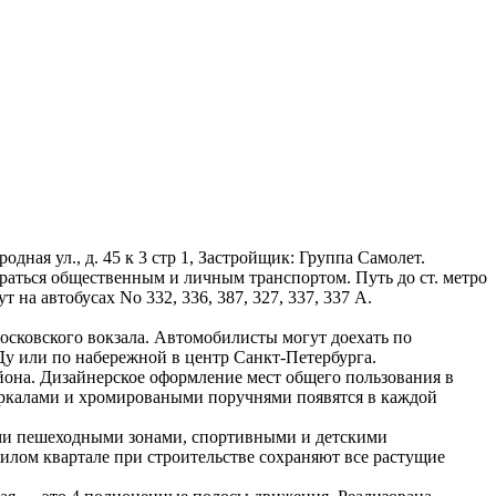
ородная ул., д. 45 к 3 стр 1, Застройщик: Группа Самолет.
аться общественным и личным транспортом. Путь до ст. метро
на автобусах No 332, 336, 387, 327, 337, 337 А.
Московского вокзала. Автомобилисты могут доехать по
Ду или по набережной в центр Санкт-Петербурга.
йона. Дизайнерское оформление мест общего пользования в
еркалами и хромироваными поручнями появятся в каждой
ными пешеходными зонами, спортивными и детскими
илом квартале при строительстве сохраняют все растущие