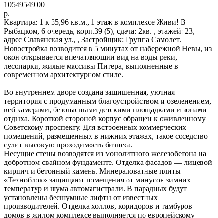
10549549,00
р.
Квартира: 1 к 35,96 кв.м., 1 этаж в комплексе Живи! В
Рыбацком, 6 очередь, корп.39 (5), сдача: 2кв. , этажей: 23,
адрес Славянская ул., , Застройщик: Группа Самолет.
Новостройка возводится в 5 минутах от набережной Невы, из
окон открывается впечатляющий вид на воды реки,
лесопарки, жилые массивы Питера, выполненные в
современном архитектурном стиле.
Во внутреннем дворе создана защищенная, уютная
территория с продуманным благоустройством и озеленением,
веб камерами, безопасными детскими площадками и зонами
отдыха. Короткой стороной корпус обращен к оживленному
Советскому проспекту. Для встроенных коммерческих
помещений, размещенных в нижних этажах, такое соседство
сулит высокую проходимость бизнеса.
Несущие стены возводятся из монолитного железобетона на
добротном свайном фундаменте. Отделка фасадов — лицевой
кирпич и бетонный камень. Минераловатные плиты
«Техноблок» защищают помещения от минусов зимних
температур и шума автомагистрали. В парадных будут
установлены бесшумные лифты от известных
производителей. Отделка холлов, коридоров и тамбуров
домов в жилом комплексе выполняется по европейскому