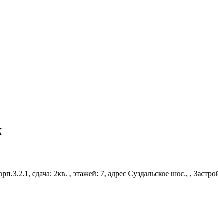
ж
орп.3.2.1, сдача: 2кв. , этажей: 7, адрес Суздальское шос., , Заст