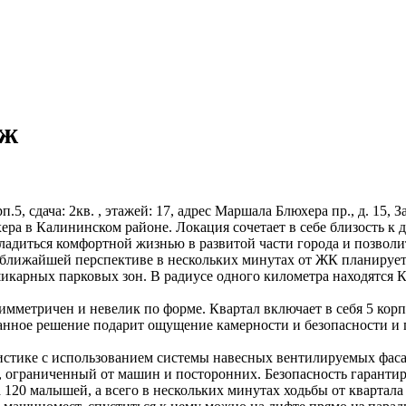
аж
рп.5, сдача: 2кв. , этажей: 17, адрес Маршала Блюхера пр., д. 15,
ера в Калининском районе. Локация сочетает в себе близость 
адиться комфортной жизнью в развитой части города и позволит 
в ближайшей перспективе в нескольких минутах от ЖК планирует
икарных парковых зон. В радиусе одного километра находятся 
мметричен и невелик по форме. Квартал включает в себя 5 корпу
нное решение подарит ощущение камерности и безопасности и 
истике с использованием системы навесных вентилируемых фас
, ограниченный от машин и посторонних. Безопасность гаранти
120 малышей, а всего в нескольких минутах ходьбы от квартала 