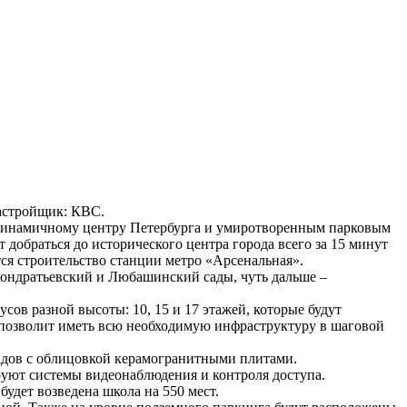
 Застройщик: КВС.
к динамичному центру Петербурга и умиротворенным парковым
добраться до исторического центра города всего за 15 минут
ся строительство станции метро «Арсенальная».
Кондратьевский и Любашинский сады, чуть дальше –
сов разной высоты: 10, 15 и 17 этажей, которые будут
позволит иметь всю необходимую инфраструктуру в шаговой
адов с облицовкой керамогранитными плитами.
руют системы видеонаблюдения и контроля доступа.
будет возведена школа на 550 мест.