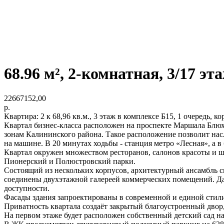
68.96 м², 2-комнатная, 3/17 эт
22667152,00
р.
Квартира: 2 к 68,96 кв.м., 3 этаж в комплексе Б15, 1 очередь, ко
Квартал бизнес-класса расположен на проспекте Маршала Блюх
зонам Калининского района. Такое расположение позволит насл
на машине. В 20 минутах ходьбы - станция метро «Лесная», а 
Квартал окружен множеством ресторанов, салонов красоты и ш
Пионерский и Полюстровский парки.
Состоящий из нескольких корпусов, архитектурный ансамбль си
соединены двухэтажной галереей коммерческих помещений. Да
доступности.
Фасады здания запроектированы в современной и единой стил
Приватность квартала создаёт закрытый благоустроенный двор
На первом этаже будет расположен собственный детский сад на 