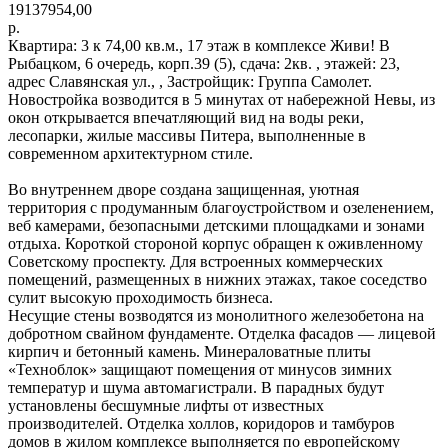
19137954,00
р.
Квартира: 3 к 74,00 кв.м., 17 этаж в комплексе Живи! В
Рыбацком, 6 очередь, корп.39 (5), сдача: 2кв. , этажей: 23,
адрес Славянская ул., , Застройщик: Группа Самолет.
Новостройка возводится в 5 минутах от набережной Невы, из
окон открывается впечатляющий вид на воды реки,
лесопарки, жилые массивы Питера, выполненные в
современном архитектурном стиле.
Во внутреннем дворе создана защищенная, уютная
территория с продуманным благоустройством и озеленением,
веб камерами, безопасными детскими площадками и зонами
отдыха. Короткой стороной корпус обращен к оживленному
Советскому проспекту. Для встроенных коммерческих
помещений, размещенных в нижних этажах, такое соседство
сулит высокую проходимость бизнеса.
Несущие стены возводятся из монолитного железобетона на
добротном свайном фундаменте. Отделка фасадов — лицевой
кирпич и бетонный камень. Минераловатные плиты
«Техноблок» защищают помещения от минусов зимних
температур и шума автомагистрали. В парадных будут
установлены бесшумные лифты от известных
производителей. Отделка холлов, коридоров и тамбуров
домов в жилом комплексе выполняется по европейскому