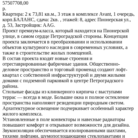
57507708,00
р.
Квартира: 2 к 73,81 кв.м., 3 этаж в комплексе Avant, 1 очередь,
корп.БАЛАНС, сдача: 2кв. , этажей: 8, адрес Пионерская ул.,
д. 53, Застройщик: AAG.
Проект премиум-класса, который находится на Пионерской
улице, в самом сердце Петроградской стороны. Концепция
проекта заключается в преобразовании и использовании
объектов культурного наследия в современных условиях, а
также в строительстве жилых помещений.
В состав проекта входят новые строения и
отреставрированные фабричные здания. Общественно-
деловое пространство и торговый променад создают лофт-
квартал с собственной инфраструктурой и двумя жилыми
домами с подземной парковкой в центре Петроградского
района.
Стильные фасады из клинкерного кирпича с выступами
террас — всегда в моде. Большие окна и полное остекление
пространства наполняют резиденции природным светом.
Архитектурное освещение подчеркивает особенный характер
жилого комплекса.
Установленные в поле конвекторы и навесные радиаторы
повышают комфорт и открывают возможности для дизайна.
Звукоизоляция обеспечивается изолированными шахтами,
тихими лифтами, шумопоглощающими стеклопакетами и