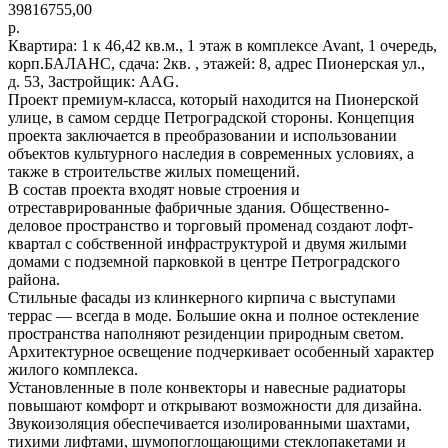
39816755,00
р.
Квартира: 1 к 46,42 кв.м., 1 этаж в комплексе Avant, 1 очередь,
корп.БАЛАНС, сдача: 2кв. , этажей: 8, адрес Пионерская ул.,
д. 53, Застройщик: AAG.
Проект премиум-класса, который находится на Пионерской
улице, в самом сердце Петроградской стороны. Концепция
проекта заключается в преобразовании и использовании
объектов культурного наследия в современных условиях, а
также в строительстве жилых помещений.
В состав проекта входят новые строения и
отреставрированные фабричные здания. Общественно-
деловое пространство и торговый променад создают лофт-
квартал с собственной инфраструктурой и двумя жилыми
домами с подземной парковкой в центре Петроградского
района.
Стильные фасады из клинкерного кирпича с выступами
террас — всегда в моде. Большие окна и полное остекление
пространства наполняют резиденции природным светом.
Архитектурное освещение подчеркивает особенный характер
жилого комплекса.
Установленные в поле конвекторы и навесные радиаторы
повышают комфорт и открывают возможности для дизайна.
Звукоизоляция обеспечивается изолированными шахтами,
тихими лифтами, шумопоглощающими стеклопакетами и