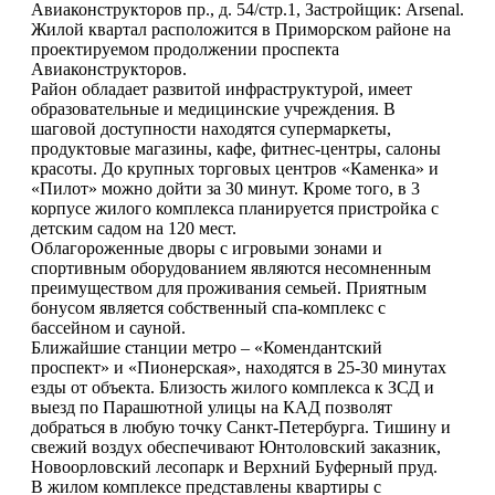
Авиаконструкторов пр., д. 54/стр.1, Застройщик: Arsenal.
Жилой квартал расположится в Приморском районе на
проектируемом продолжении проспекта
Авиаконструкторов.
Район обладает развитой инфраструктурой, имеет
образовательные и медицинские учреждения. В
шаговой доступности находятся супермаркеты,
продуктовые магазины, кафе, фитнес-центры, салоны
красоты. До крупных торговых центров «Каменка» и
«Пилот» можно дойти за 30 минут. Кроме того, в 3
корпусе жилого комплекса планируется пристройка с
детским садом на 120 мест.
Облагороженные дворы с игровыми зонами и
спортивным оборудованием являются несомненным
преимуществом для проживания семьей. Приятным
бонусом является собственный спа-комплекс с
бассейном и сауной.
Ближайшие станции метро – «Комендантский
проспект» и «Пионерская», находятся в 25-30 минутах
езды от объекта. Близость жилого комплекса к ЗСД и
выезд по Парашютной улицы на КАД позволят
добраться в любую точку Санкт-Петербурга. Тишину и
свежий воздух обеспечивают Юнтоловский заказник,
Новоорловский лесопарк и Верхний Буферный пруд.
В жилом комплексе представлены квартиры с