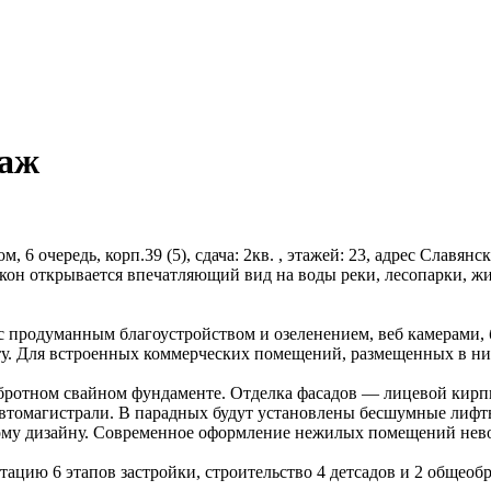
таж
, 6 очередь, корп.39 (5), сдача: 2кв. , этажей: 23, адрес Славянс
окон открывается впечатляющий вид на воды реки, лесопарки, 
 с продуманным благоустройством и озеленением, веб камерами,
у. Для встроенных коммерческих помещений, размещенных в ниж
обротном свайном фундаменте. Отделка фасадов — лицевой кир
томагистрали. В парадных будут установлены бесшумные лифты 
ому дизайну. Современное оформление нежилых помещений нево
цию 6 этапов застройки, строительство 4 детсадов и 2 общеобр