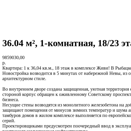
36.04 м², 1-комнатная, 18/23 э
9859030,00
р.
Квартира: 1 к 36,04 кв.м., 18 этаж в комплексе Живи! В Рыбацком
Новостройка возводится в 5 минутах от набережной Невы, из 
архитектурном стиле.
Во внутреннем дворе создана защищенная, уютная территория
стороной корпус обращен к оживленному Советскому проспект
бизнеса.
Несущие стены возводятся из монолитного железобетона на д
защищают помещения от минусов зимних температур и шума ав
тамбуров домов в жилом комплексе выполняется по европейск
серий.
Проектировщиками предусмотрен поочередный ввод в эксплуата