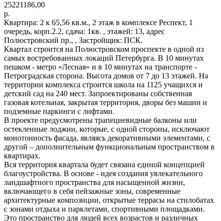
25221186,00
р.
Квартира: 2 к 65,56 кв.м., 2 этаж в комплексе Респект, 1
очередь, корп.2.2, сдача: 1кв. , этажей: 13, адрес
Полюстровский пр., , Застройщик: ПСК.
Квартал строится на Полюстровском проспекте в одной из
самых востребованных локаций Петербурга. В 10 минутах
пешком - метро «Лесная» и в 10 минутах на транспорте -
Петроградская сторона. Высота домов от 7 до 13 этажей. На
территории комплекса строится школа на 1125 учащихся и
детский сад на 240 мест. Запроектированы собственная
газовая котельная, закрытая территория, дворы без машин и
подземные паркинги с лифтами.
В проекте предусмотрены трапециевидные балконы или
остекленные лоджии, которые, с одной стороны, исключают
монотонность фасада, являясь декоративными элементами, с
другой – дополнительным функциональным пространством в
квартирах.
Вся территория квартала будет связана единой концепцией
благоустройства. В основе - идея создания увлекательного
ландшафтного пространства для насыщенной жизни,
включающего в себя пейзажные зоны, современные
архитектурные композиции, открытые террасы на стилобатах
с зонами отдыха и парклетами, спортивными площадками.
Это пространство для людей всех возрастов и различных