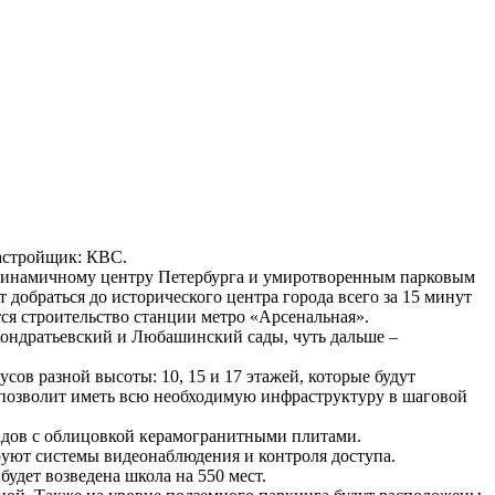
 Застройщик: КВС.
к динамичному центру Петербурга и умиротворенным парковым
добраться до исторического центра города всего за 15 минут
ся строительство станции метро «Арсенальная».
Кондратьевский и Любашинский сады, чуть дальше –
сов разной высоты: 10, 15 и 17 этажей, которые будут
позволит иметь всю необходимую инфраструктуру в шаговой
адов с облицовкой керамогранитными плитами.
руют системы видеонаблюдения и контроля доступа.
будет возведена школа на 550 мест.