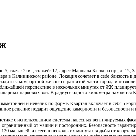
аж
рп.5, сдача: 2кв. , этажей: 17, адрес Маршала Блюхера пр., д. 15,
ера в Калининском районе. Локация сочетает в себе близость 
адиться комфортной жизнью в развитой части города и позволит 
в ближайшей перспективе в нескольких минутах от ЖК планирует
икарных парковых зон. В радиусе одного километра находятся 
мметричен и невелик по форме. Квартал включает в себя 5 корпу
нное решение подарит ощущение камерности и безопасности и 
истике с использованием системы навесных вентилируемых фас
, ограниченный от машин и посторонних. Безопасность гаранти
120 малышей, а всего в нескольких минутах ходьбы от квартала 