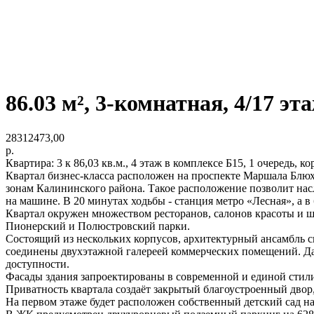
86.03 м², 3-комнатная, 4/17 эт
28312473,00
р.
Квартира: 3 к 86,03 кв.м., 4 этаж в комплексе Б15, 1 очередь, ко
Квартал бизнес-класса расположен на проспекте Маршала Блюх
зонам Калининского района. Такое расположение позволит насл
на машине. В 20 минутах ходьбы - станция метро «Лесная», а 
Квартал окружен множеством ресторанов, салонов красоты и ш
Пионерский и Полюстровский парки.
Состоящий из нескольких корпусов, архитектурный ансамбль си
соединены двухэтажной галереей коммерческих помещений. Да
доступности.
Фасады здания запроектированы в современной и единой стил
Приватность квартала создаёт закрытый благоустроенный двор
На первом этаже будет расположен собственный детский сад на 