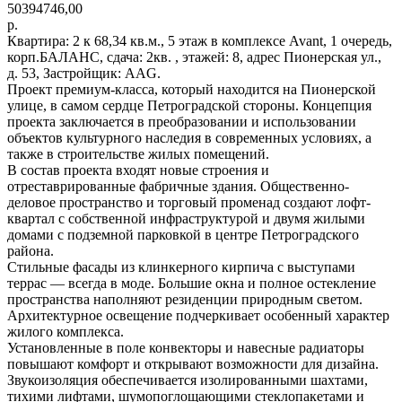
50394746,00
р.
Квартира: 2 к 68,34 кв.м., 5 этаж в комплексе Avant, 1 очередь,
корп.БАЛАНС, сдача: 2кв. , этажей: 8, адрес Пионерская ул.,
д. 53, Застройщик: AAG.
Проект премиум-класса, который находится на Пионерской
улице, в самом сердце Петроградской стороны. Концепция
проекта заключается в преобразовании и использовании
объектов культурного наследия в современных условиях, а
также в строительстве жилых помещений.
В состав проекта входят новые строения и
отреставрированные фабричные здания. Общественно-
деловое пространство и торговый променад создают лофт-
квартал с собственной инфраструктурой и двумя жилыми
домами с подземной парковкой в центре Петроградского
района.
Стильные фасады из клинкерного кирпича с выступами
террас — всегда в моде. Большие окна и полное остекление
пространства наполняют резиденции природным светом.
Архитектурное освещение подчеркивает особенный характер
жилого комплекса.
Установленные в поле конвекторы и навесные радиаторы
повышают комфорт и открывают возможности для дизайна.
Звукоизоляция обеспечивается изолированными шахтами,
тихими лифтами, шумопоглощающими стеклопакетами и