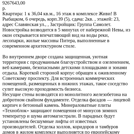
9267643,00
р.
Квартира: 1 к 36,04 кв.м., 16 этаж в комплексе Живи! В
Рыбацком, 6 очередь, корп.39 (5), сдача: 2кв. , этажей: 23,
адрес Славянская ул., , Застройщик: Группа Самолет.
Новостройка возводится в 5 минутах от набережной Невы, из
окон открывается впечатляющий вид на воды реки,
лесопарки, жилые массивы Питера, выполненные в
современном архитектурном стиле.
Во внутреннем дворе создана защищенная, уютная
территория с продуманным благоустройством и озеленением,
веб камерами, безопасными детскими площадками и зонами
отдыха. Короткой стороной корпус обращен к оживленному
Советскому проспекту. Для встроенных коммерческих
помещений, размещенных в нижних этажах, такое соседство
сулит высокую проходимость бизнеса.
Несущие стены возводятся из монолитного железобетона на
добротном свайном фундаменте. Отделка фасадов — лицевой
кирпич и бетонный камень. Минераловатные плиты
«Техноблок» защищают помещения от минусов зимних
температур и шума автомагистрали. В парадных будут
установлены бесшумные лифты от известных
производителей. Отделка холлов, коридоров и тамбуров
домов в жилом комплексе выполняется по европейскому