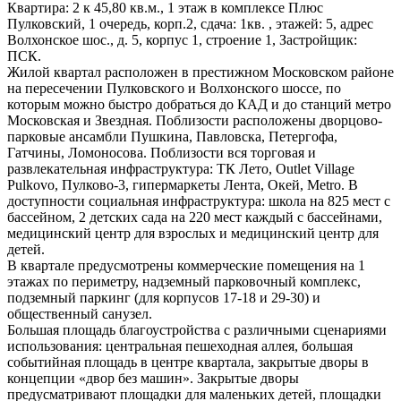
Квартира: 2 к 45,80 кв.м., 1 этаж в комплексе Плюс
Пулковский, 1 очередь, корп.2, сдача: 1кв. , этажей: 5, адрес
Волхонское шос., д. 5, корпус 1, строение 1, Застройщик:
ПСК.
Жилой квартал расположен в престижном Московском районе
на пересечении Пулковского и Волхонского шоссе, по
которым можно быстро добраться до КАД и до станций метро
Московская и Звездная. Поблизости расположены дворцово-
парковые ансамбли Пушкина, Павловска, Петергофа,
Гатчины, Ломоносова. Поблизости вся торговая и
развлекательная инфраструктура: ТК Лето, Outlet Village
Pulkovo, Пулково-3, гипермаркеты Лента, Окей, Metro. В
доступности социальная инфраструктура: школа на 825 мест с
бассейном, 2 детских сада на 220 мест каждый с бассейнами,
медицинский центр для взрослых и медицинский центр для
детей.
В квартале предусмотрены коммерческие помещения на 1
этажах по периметру, надземный парковочный комплекс,
подземный паркинг (для корпусов 17-18 и 29-30) и
общественный санузел.
Большая площадь благоустройства с различными сценариями
использования: центральная пешеходная аллея, большая
событийная площадь в центре квартала, закрытые дворы в
концепции «двор без машин». Закрытые дворы
предусматривают площадки для маленьких детей, площадки