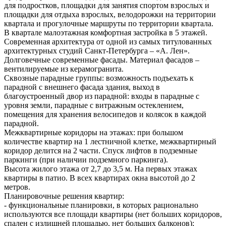
для подростков, площадки для занятия спортом взрослых и
площадки для отдыха взрослых, велодорожки на территории
квартала и прогулочные маршруты по территории квартала.
В квартале малоэтажная комфортная застройка в 5 этажей.
Современная архитектура от одной из самых титулованных
архитектурных студий Санкт-Петербурга – «А. Лен».
Долговечные современные фасады. Материал фасадов –
вентилируемые из керамогранита.
Сквозные парадные группы: возможность подъехать к
парадной с внешнего фасада здания, выход в
благоустроенный двор из парадной: входы в парадные с
уровня земли, парадные с витражным остеклением,
помещения для хранения велосипедов и колясок в каждой
парадной.
Межквартирные коридоры на этажах: при большом
количестве квартир на 1 лестничной клетке, межквартирный
коридор делится на 2 части. Спуск лифтов в подземные
паркинги (при наличии подземного паркинга).
Высота жилого этажа от 2,7 до 3,5 м. На первых этажах
квартиры в патио. В всех квартирах окна высотой до 2
метров.
Планировочные решения квартир:
- функциональные планировки, в которых рационально
используются все площади квартиры (нет больших коридоров,
спален с излишней площадью, нет больших балконов);