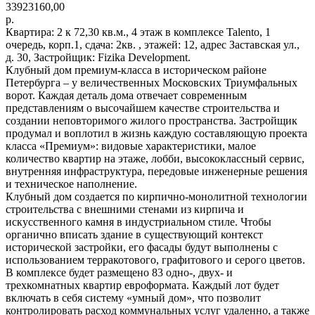
33923160,00
р.
Квартира: 2 к 72,30 кв.м., 4 этаж в комплексе Talento, 1
очередь, корп.1, сдача: 2кв. , этажей: 12, адрес Заставская ул.,
д. 30, Застройщик: Fizika Development.
Клубный дом премиум-класса в историческом районе
Петербурга – у величественных Московских Триумфальных
ворот. Каждая деталь дома отвечает современным
представлениям о высочайшем качестве строительства и
создании неповторимого жилого пространства. Застройщик
продумал и воплотил в жизнь каждую составляющую проекта
класса «Премиум»: видовые характеристики, малое
количество квартир на этаже, лобби, высококлассный сервис,
внутренняя инфраструктура, передовые инженерные решения
и техническое наполнение.
Клубный дом создается по кирпично-монолитной технологии
строительства с внешними стенами из кирпича и
искусственного камня в индустриальном стиле. Чтобы
органично вписать здание в существующий контекст
исторической застройки, его фасады будут выполнены с
использованием терракотового, графитового и серого цветов.
В комплексе будет размещено 83 одно-, двух- и
трехкомнатных квартир евроформата. Каждый лот будет
включать в себя систему «умный дом», что позволит
контролировать расход коммунальных услуг удаленно, а также