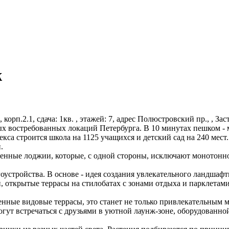
ж
, корп.2.1, сдача: 1кв. , этажей: 7, адрес Полюстровский пр., , З
х востребованных локаций Петербурга. В 10 минутах пешком - м
екса строится школа на 1125 учащихся и детский сад на 240 мест
.
нные лоджии, которые, с одной стороны, исключают монотоннос
.
гоустройства. В основе - идея создания увлекательного ландша
 открытые террасы на стилобатах с зонами отдыха и парклетам
нные видовые террасы, это станет не только привлекательным м
ут встречаться с друзьями в уютной лаунж-зоне, оборудованно