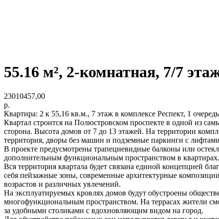
55.16 м², 2-комнатная, 7/7 эта
23010457,00
р.
Квартира: 2 к 55,16 кв.м., 7 этаж в комплексе Респект, 1 очередь
Квартал строится на Полюстровском проспекте в одной из самы
сторона. Высота домов от 7 до 13 этажей. На территории компл
территория, дворы без машин и подземные паркинги с лифтами
В проекте предусмотрены трапециевидные балконы или остекле
дополнительным функциональным пространством в квартирах
Вся территория квартала будет связана единой концепцией бла
себя пейзажные зоны, современные архитектурные композиции,
возрастов и различных увлечений.
На эксплуатируемых кровлях домов будут обустроены обществе
многофункциональным пространством. На террасах жители смог
за удобными столиками с вдохновляющим видом на город.