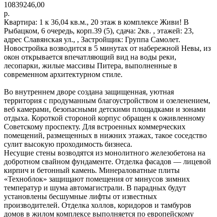
10839246,00
р.
Квартира: 1 к 36,04 кв.м., 20 этаж в комплексе Живи! В
Рыбацком, 6 очередь, корп.39 (5), сдача: 2кв. , этажей: 23,
адрес Славянская ул., , Застройщик: Группа Самолет.
Новостройка возводится в 5 минутах от набережной Невы, из
окон открывается впечатляющий вид на воды реки,
лесопарки, жилые массивы Питера, выполненные в
современном архитектурном стиле.
Во внутреннем дворе создана защищенная, уютная
территория с продуманным благоустройством и озеленением,
веб камерами, безопасными детскими площадками и зонами
отдыха. Короткой стороной корпус обращен к оживленному
Советскому проспекту. Для встроенных коммерческих
помещений, размещенных в нижних этажах, такое соседство
сулит высокую проходимость бизнеса.
Несущие стены возводятся из монолитного железобетона на
добротном свайном фундаменте. Отделка фасадов — лицевой
кирпич и бетонный камень. Минераловатные плиты
«Техноблок» защищают помещения от минусов зимних
температур и шума автомагистрали. В парадных будут
установлены бесшумные лифты от известных
производителей. Отделка холлов, коридоров и тамбуров
домов в жилом комплексе выполняется по европейскому