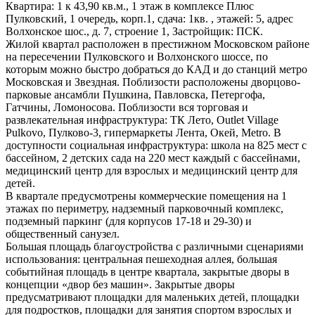
Квартира: 1 к 43,90 кв.м., 1 этаж в комплексе Плюс
Пулковский, 1 очередь, корп.1, сдача: 1кв. , этажей: 5, адрес
Волхонское шос., д. 7, строение 1, Застройщик: ПСК.
Жилой квартал расположен в престижном Московском районе
на пересечении Пулковского и Волхонского шоссе, по
которым можно быстро добраться до КАД и до станций метро
Московская и Звездная. Поблизости расположены дворцово-
парковые ансамбли Пушкина, Павловска, Петергофа,
Гатчины, Ломоносова. Поблизости вся торговая и
развлекательная инфраструктура: ТК Лето, Outlet Village
Pulkovo, Пулково-3, гипермаркеты Лента, Окей, Metro. В
доступности социальная инфраструктура: школа на 825 мест с
бассейном, 2 детских сада на 220 мест каждый с бассейнами,
медицинский центр для взрослых и медицинский центр для
детей.
В квартале предусмотрены коммерческие помещения на 1
этажах по периметру, надземный парковочный комплекс,
подземный паркинг (для корпусов 17-18 и 29-30) и
общественный санузел.
Большая площадь благоустройства с различными сценариями
использования: центральная пешеходная аллея, большая
событийная площадь в центре квартала, закрытые дворы в
концепции «двор без машин». Закрытые дворы
предусматривают площадки для маленьких детей, площадки
для подростков, площадки для занятия спортом взрослых и