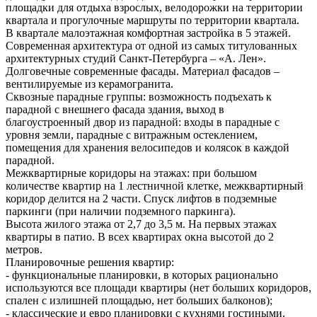
площадки для отдыха взрослых, велодорожки на территории
квартала и прогулочные маршруты по территории квартала.
В квартале малоэтажная комфортная застройка в 5 этажей.
Современная архитектура от одной из самых титулованных
архитектурных студий Санкт-Петербурга – «А. Лен».
Долговечные современные фасады. Материал фасадов –
вентилируемые из керамогранита.
Сквозные парадные группы: возможность подъехать к
парадной с внешнего фасада здания, выход в
благоустроенный двор из парадной: входы в парадные с
уровня земли, парадные с витражным остеклением,
помещения для хранения велосипедов и колясок в каждой
парадной.
Межквартирные коридоры на этажах: при большом
количестве квартир на 1 лестничной клетке, межквартирный
коридор делится на 2 части. Спуск лифтов в подземные
паркинги (при наличии подземного паркинга).
Высота жилого этажа от 2,7 до 3,5 м. На первых этажах
квартиры в патио. В всех квартирах окна высотой до 2
метров.
Планировочные решения квартир:
- функциональные планировки, в которых рационально
используются все площади квартиры (нет больших коридоров,
спален с излишней площадью, нет больших балконов);
- классические и евро планировки с кухнями гостиными.